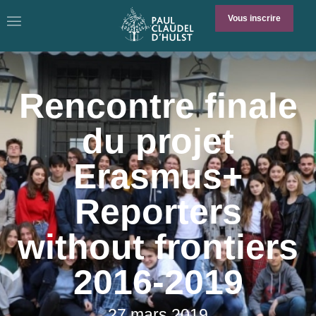
Vous inscrire
Rencontre finale
du projet
Erasmus+
Reporters
without frontiers
2016-2019
27 mars 2019