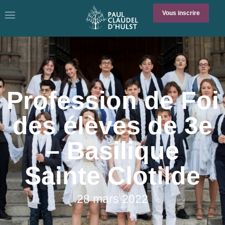
Vous inscrire
Profession de Foi
des élèves de 3e
– Basilique
Sainte Clotilde
28 mars 2022