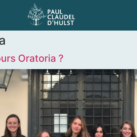
a
urs Oratoria ?